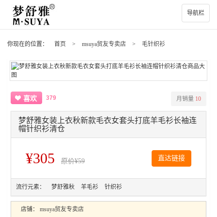
导航栏
你现在的位置：
首页
>
msuya贸友专卖店
>
毛针织衫
379
喜欢
月销量
10
梦舒雅女装上衣秋新款毛衣女套头打底羊毛衫长袖连
帽针织衫清仓
¥305
直达链接
原价
¥59
流行元素：
梦舒雅秋
羊毛衫
针织衫
店铺：
msuya贸友专卖店