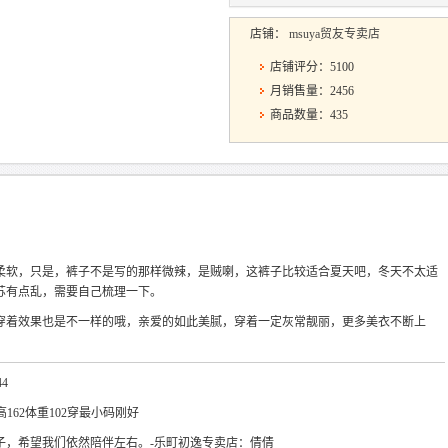
店铺：
msuya贸友专卖店
店铺评分：5100
月销售量：2456
商品数量：435
，布料柔软，只是，裤子不是写的那样微辣，是贼喇，这裤子比较适合夏天吧，冬天不太适
苏有点乱，需要自己梳理一下。
穿着效果也是不一样的哦，亲爱的如此美腻，穿着一定灰常靓丽，更多美衣不断上
44
高162体重102穿最小码刚好
子，希望我们依然陪伴左右。-乐町初逸专卖店：倩倩