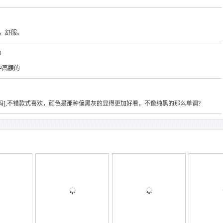
软，舒服。
8
到中高腰的
小一码],不错款式喜欢，颜色是那种偏黑灰的显得更加好看，不像纯黑的那么单调?