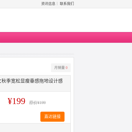
资讯信息
｜
联系我们
月销量
0
女秋季宽松显瘦垂感拖地设计感
¥199
原价
¥199
直达链接