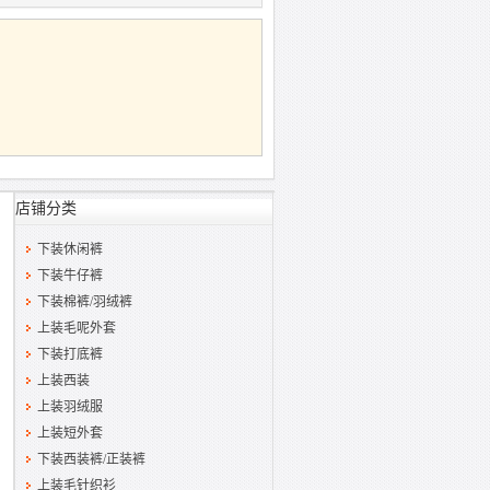
店铺分类
下装休闲裤
下装牛仔裤
下装棉裤/羽绒裤
上装毛呢外套
下装打底裤
上装西装
上装羽绒服
上装短外套
下装西装裤/正装裤
上装毛针织衫