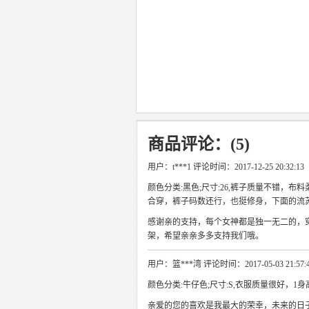
商品评论：(5)
用户：t***1 评论时间：2017-12-25 20:32:13
颜色分类:黑色;尺寸:26,裤子质量不错
合穿，裤子码数还行，也挺修身，下面的流
感谢亲的支持，每个女神都是独一无二的，
架，希望亲亲多多支持我们哦。
用户：篮***湾 评论时间：2017-05-03 21:57:
颜色分类:牛仔色;尺寸:S,衣服质量很好，1身
亲爱的您的喜欢是我最大的荣幸，未来的日