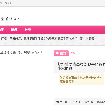
8774350
下装
裙装
分类
牛仔裤
>
梦舒雅复古高腰阔腿牛仔裤女秋季宽松显瘦垂感拖地设计感小众筒裤
424
喜欢
梦舒雅复古高腰阔腿牛仔裤
小众筒裤
梦舒雅复古高腰阔腿牛仔裤女秋季
宽松显瘦垂
流行元素：
牛仔裤
梦舒雅
感小众