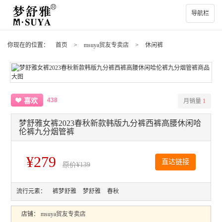
导航栏
你现在的位置：
首页
>
msuya贸友专卖店
>
休闲裤
438
喜欢
月销量
1
梦舒雅女裤2023春秋新款韩版九分裤西裤高腰休闲哈
伦裤九分烟管裤
¥279
直达链接
原价
¥139
流行元素：
裤梦舒雅
梦舒雅
春秋
店铺：
msuya贸友专卖店