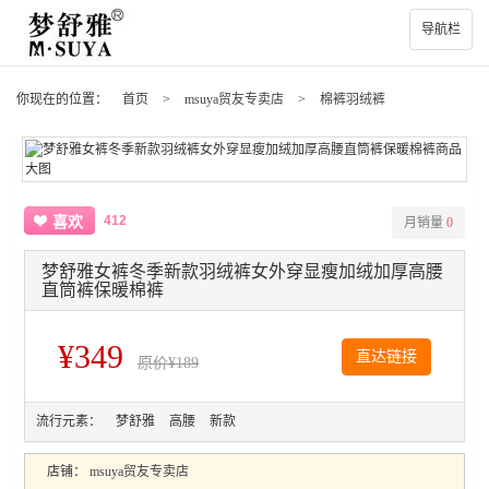
导航栏
你现在的位置：
首页
>
msuya贸友专卖店
>
棉裤羽绒裤
412
喜欢
月销量
0
梦舒雅女裤冬季新款羽绒裤女外穿显瘦加绒加厚高腰
直筒裤保暖棉裤
¥349
直达链接
原价
¥189
流行元素：
梦舒雅
高腰
新款
店铺：
msuya贸友专卖店