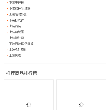
下装牛仔裤
下装棉裤/羽绒裤
上装毛呢外套
下装打底裤
上装西装
上装羽绒服
上装短外套
下装西装裤/正装裤
上装毛针织衫
上装风衣
推荐商品排行榜