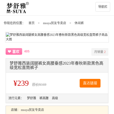
导航栏
你现在的位置：
首页
>
msuya贸友专卖店
>
休闲裤
405
喜欢
月销量
2
梦舒雅西装阔腿裤女高腰垂感2023年春秋新款黑色高
级宽松直筒裤子
¥239
直达链接
原价
¥169
流行元素：
梦舒雅
裤高腰
高级
店铺：
msuya贸友专卖店