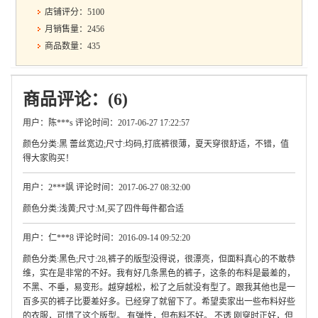
店铺评分：5100
月销售量：2456
商品数量：435
商品评论：(6)
用户：陈***s 评论时间：2017-06-27 17:22:57
颜色分类:黑 蕾丝宽边;尺寸:均码,打底裤很薄，夏天穿很舒适，不错，值
得大家购买！
用户：2***飒 评论时间：2017-06-27 08:32:00
颜色分类:浅黄;尺寸:M,买了四件每件都合适
用户：仁***8 评论时间：2016-09-14 09:52:20
颜色分类:黑色;尺寸:28,裤子的版型没得说，很漂亮，但面料真心的不敢恭
维，实在是非常的不好。我有好几条黑色的裤子，这条的布料是最差的，
不黑、不垂，易变形。越穿越松，松了之后就没有型了。跟我其他也是一
百多买的裤子比要差好多。已经穿了就留下了。希望卖家出一些布料好些
的衣服，可惜了这个版型。 有弹性，但布料不好。 不透 刚穿时正好，但